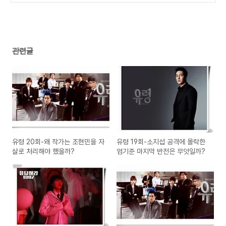
(2)
관련글
유령 20회-왜 작가는 조현민을 자
유령 19회-소지섭 공격에 몰락한
살로 처리해야 했을까?
엄기준 마지막 반전은 무엇일까?