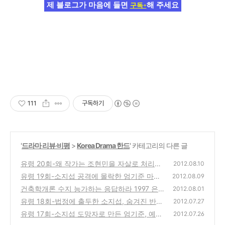
제 블로그가 마음에 들면
해 주세요
구독+
111
구독하기
'
드라마 리뷰·비평
>
Korea Drama 한드
' 카테고리의 다른 글
유령 20회-왜 작가는 조현민을 자살로 처리해
2012.08.10
야 했을까?
유령 19회-소지섭 공격에 몰락한 엄기준 마지
(0)
2012.08.09
막 반전은 무엇일까?
건축학개론 수지 능가하는 응답하라 1997 은
(0)
2012.08.01
지의 힘, 이 드라마를 주목하라
유령 18회-법정에 출두한 소지섭, 숨겨진 반전
(23)
2012.07.27
에 주목해야 한다
유령 17회-소지섭 도망자로 만든 엄기준, 예고
(6)
2012.07.26
된 반전이 기대된다