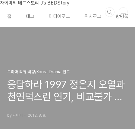
본문 바로가기
자이미의 베드스토리 J's BEDStory
홈
태그
미디어로그
위치로그
방명록
드라마 리뷰·비평/Korea Drama 한드
응답하라 1997 정은지 오열과
천연덕스런 연기, 비교불가 명
품 연기였다
by 자이미
2012. 8. 8.