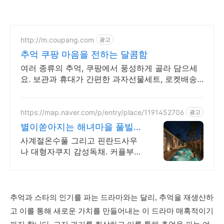
http://m.coupang.com
광고
추억 쿠팡 마음을 전하는 달콤함
여러 종류의 추억, 쿠팡에서 풍성하게 골라 담으세
요. 보관과 휴대가 간편한 과자선물세트, 로켓배송
으로 빠르게 즐겨보세요.
https://map.naver.com/p/entry/place/1191452706
광고
별이쏟아지는 해녀마을 풀빌라
르세라핌도 다녀간 감성풀빌라
사계절온수풀 그리고 핀란드사우
나 대형자쿠지 감성독채. 커플부터
대가족까지 힐링숙소 여행피로 녹
이는 온수풀과 스파, 불멍.제주해
녀마을 돌담길 속에서느끼는 온전
한휴식
추억과 스타의 인기를 파는 드라마와는 달리, 추억을 재생산하
고 이를 통해 새로운 가치를 만들어내는 이 드라마 매혹적이기