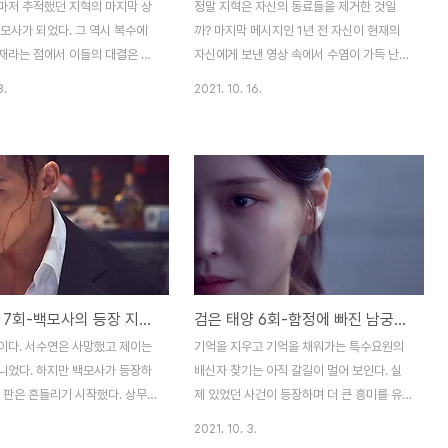
마저 추적했던 지혁의 마지막 상
정말 지혁은 자신의 동료들을 제거한 것일
모사가 되었다. 그 역시 복수에
까? 마지막 메시지인 1년 전 자신이 현재의
재라는 점에서 이들의 대결은 복
자신에게 보낸 영상 속에서 수염이 가득 난
에 집중될 수밖에 없다. 제이의
지혁은 네가 동료를 제거했다고 지적했다. 1
8.
2021. 10. 16.
지 여부는 아직 알 수 없다. 제
년 전이나 현재나 한지혁은 한지혁이다. 그럼
있는 아버지의 왼손 흉터가 증거가
에도 내가라는 지칭이 아닌 네가 라는 용어
, 결정적일 수는 없다. 국정원 간
선택은 분명 의미를 담고 있을 수밖에 없다.
모인 자리에서 밝혀진 1년 전 사
도진숙을 찾아갔던 제이는 아무것도 할 수 없
충격이었다. 1년 전 지혁은 현재
었다. 그리고 이를 지켜보는 백모사는 무슨
 동료를 죽였다고 언급했다. 결론
생각을 하고 있던 것일까? 지혁은 강필호 국
쏘고 그로 인해 사망한 것은 사
장의 차량 돌진은 자신의 의지가 아니었음을
지만 그 상황에서는 누구라도 그럴
알았다. 아무런 상관없이 차량이 움직였고,
다. 리동철을 살해한 자도 그리고
이는 누군가 조작을 통해 지혁에게 돌진했다
검은 태양 7회-백모사의 등장 지혁 저격했나?
검은 태양 6회-함정에 빠진 남궁민, 김지은 정말 배신했나?
 서로를 의심하며 벌어진 그 상황
고 볼 수밖에 없다. 플래닛 내부고발자인 박
게 충격적이고 끔찍한 결과를 만
영주가 이상한 교통사고를 당한 것과 같다.
이다. 서수연은 사망했고 제이는
기억을 지우고 기억을 채워가는 특수요원의
. 동욱과 경석은 대립하고 있었
이는 원격 조정을 통해 사고로 위장시켰다고
니었다. 하지만 백모사가 등장하
배신자 찾기는 아직 갈길이 멀어 보인다. 실
하..
볼 수밖에 없다는 점에서 국..
 판은 흔들리기 시작했다. 상무
제 있었던 사건이 등장하며 더 큰 흥미를 유
 백모사가 본격적으로 움직이기
발하는 은 이제 반환점을 돌았다. 그리고 그
.
2021. 10. 3.
혁이 위기에 처하고 말았다. 정
새로운 시작을 앞두고, 지혁은 함정에 빠졌