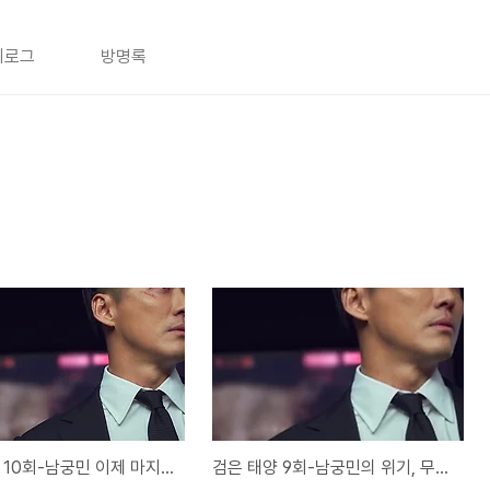
치로그
방명록
검은 태양 10회-남궁민 이제 마지막 대결은 백모사다
검은 태양 9회-남궁민의 위기, 무너트리기 힘든 적폐 세력