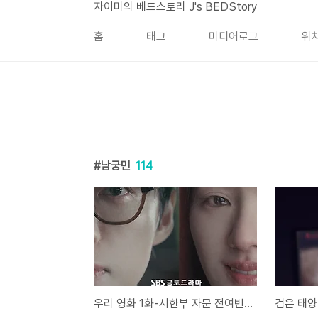
본문 바로가기
자이미의 베드스토리 J's BEDStory
홈
태그
미디어로그
위
남궁민
114
우리 영화 1화-시한부 자문 전여빈과 감독 남궁민, 그들은 사랑할 수 있을까?