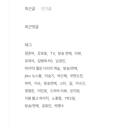
최근글
인기글
최근댓글
태그
정준하
강호동
TV
방송 연예
리뷰
유재석
김병욱 PD
남궁민
하이킥! 짧은 다리의 역습
방송/연애
jtbc 뉴스룸
이승기
박신혜
무한도전
하하
이슈
방송연예
스타
길
이수근
정형돈
이민호
드라마 리뷰
은지원
지붕 뚫고 하이킥
노홍철
1박2일
방송/연예
공효진
박명수