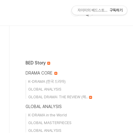
자이미의 베드스토리 J's BEDStory
구독하기
BED Story
DRAMA CORE
K-DRAMA (한국 드라마)
GLOBAL ANALYSIS
GLOBAL DRAMA: THE REVIEW (해..
GLOBAL ANALYSIS
K-DRAMA in the World
GLOBAL MASTERPIECES
GLOBAL ANALYSIS