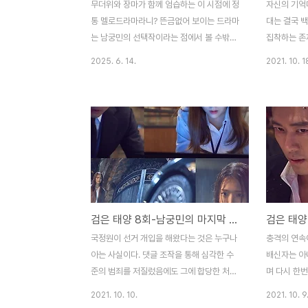
무더위와 장마가 함께 엄습하는 이 시점에 정
자신의 기억
통 멜로드라마라니? 뜬금없어 보이는 드라마
대는 결국 백
는 남궁민의 선택작이라는 점에서 볼 수밖에
집착하는 존
없는 이유가 됩니다. 그는 왜 멜로를 선택했
수라는 단어
2025. 6. 14.
2021. 10. 1
을까? 그 안에서 뭔가 특별한 것을 발견했을
아버지가 맞는
수도 있고, 결혼 후 첫 작품이라 그 달달함의
이만 알고 
연장선일지도 모릅니다. 영화나 드라마 현장
될 수 있지만
을 중심으로 다루는 이야기는 색다르게 다가
부들이 모두 
오기도 하지만, 식상함으로 점철되는 경우들
건의 전말은 
이 허다합니다. 낯선 환경이지만 익숙함이 만
의 자신에게
들어내는 그 이질감처럼 이 소재는 위험하기
적으로 총을 
도 합니다. 영화감독과 마지막 배우의 혼을
실이다. 하
태우는 이의 관계를 다룬 '우리 영화'는 보면
수밖에 없었
검은 태양 8회-남궁민의 마지막 퍼즐에는 국정원 선거 개입이 있다
서 끝이 명확해지기도 합니다.제하(남궁민)는
그 과정에서
첫 작품인 '청소'로 큰 주목을 받았습니다. 그
들은 모두에
국정원이 선거 개입을 해왔다는 것은 누구나
충격의 연속
렇게 처음으로 자신을 세상에 알리려는 순간
들 뿐이었다
아는 사실이다. 댓글 조작을 통해 심각한 수
배신자는 아
아버지이자 유명 영화감..
다. 이를 중재
준의 범죄를 저질렀음에도 그에 합당한 처벌
며 다시 한번
을 받았는지 의아하다. 국정원장 하나로 정리
회와 연결된
2021. 10. 10.
2021. 10. 9
될 수준은 아니니 말이다. 은 실제 사건을 바
시작하며, 지