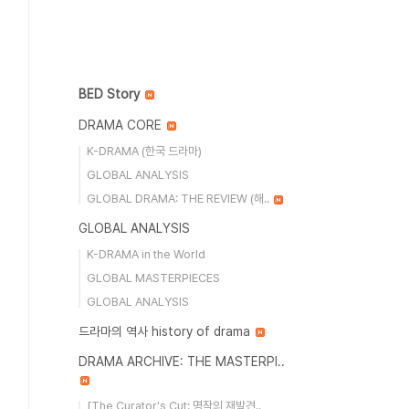
BED Story
DRAMA CORE
K-DRAMA (한국 드라마)
GLOBAL ANALYSIS
GLOBAL DRAMA: THE REVIEW (해..
GLOBAL ANALYSIS
K-DRAMA in the World
GLOBAL MASTERPIECES
GLOBAL ANALYSIS
드라마의 역사 history of drama
DRAMA ARCHIVE: THE MASTERPI..
[The Curator's Cut: 명작의 재발견..