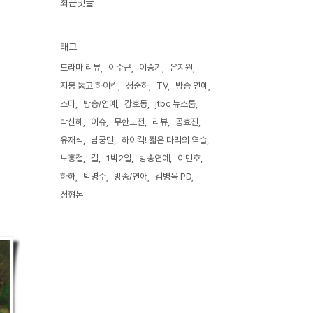
최근댓글
태그
드라마 리뷰
이수근
이승기
은지원
지붕 뚫고 하이킥
정준하
TV
방송 연예
스타
방송/연예
강호동
jtbc 뉴스룸
박신혜
이슈
무한도전
리뷰
공효진
유재석
남궁민
하이킥! 짧은 다리의 역습
노홍철
길
1박2일
방송연예
이민호
하하
박명수
방송/연애
김병욱 PD
정형돈