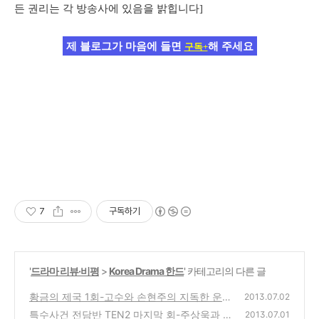
든 권리는 각 방송사에 있음을 밝힙니다]
제 블로그가 마음에 들면
해 주세요
구독+
7
구독하기
'
드라마 리뷰·비평
>
Korea Drama 한드
' 카테고리의 다른 글
황금의 제국 1회-고수와 손현주의 지독한 운
2013.07.02
명, 돈 권력을 이야기 하다
특수사건 전담반 TEN2 마지막 회-주상욱과 최
(1)
2013.07.01