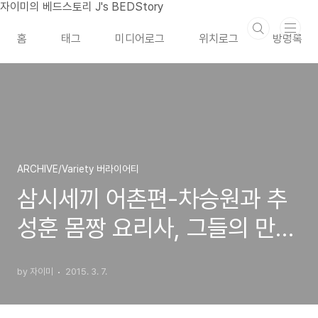
본문 바로가기
자이미의 베드스토리 J's BEDStory
홈
태그
미디어로그
위치로그
방명록
ARCHIVE/Variety 버라이어티
삼시세끼 어촌편-차승원과 추
성훈 몸짱 요리사, 그들의 만재
도 좋지 아니한가?
by 자이미
2015. 3. 7.