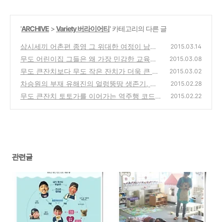
'
ARCHIVE
>
Variety 버라이어티
' 카테고리의 다른 글
삼시세끼 어촌편 종영 그 위대한 여정이 남긴
2015.03.14
세 가지 가치
무도 어린이집 그들은 왜 가장 민감한 교육보
(6)
2015.03.08
사를 선택했을까?
무도 큰잔치보다 무도 작은 잔치가 더욱 큰 의
(0)
2015.03.02
미인 이유
차승원의 부재 유해진의 얼렁뚱땅 생존기, 삼
(0)
2015.02.28
시세끼 어촌편 진짜 경쟁력 보였다
무도 큰잔치 토토가를 이어가는 역주행 코드
(1)
2015.02.22
이번에도 통했다
(3)
관련글