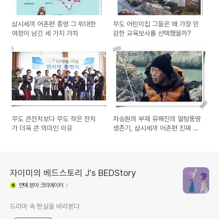
삼시세끼 어촌편 종영 그 위대한
무도 어린이집 그들은 왜 가장 민
여정이 남긴 세 가지 가치
감한 교육보사를 선택했을까?
무도 큰잔치보다 무도 작은 잔치
차승원의 부재 유해진의 얼렁뚱땅
가 더욱 큰 의미인 이유
생존기, 삼시세끼 어촌편 진짜 경
쟁력 보였다
자이미의 베드스토리 J's BEDStory
연예
분야 크리에이터
드라마 속 현실을 바라본다