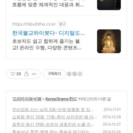
흐름에 맞춘 체계적인 대응과 회수
전략입니다.
https://hibuddha.co.kr
광고
한국불교하이붓다- 디지털도
량 부처님과 함께 하는 홈페이
초보자도 쉽고 힙하게 즐기는 불
지
교! 온라인 수행, 다양한 콘텐츠를
만나보세요. 지공아카데미, D-100
프로젝트, 하이붓다 뮤직, 커뮤니
티
20
구독하기
'
드라마 리뷰·비평
>
Korea Drama 한드
' 카테고리의 다른 글
우리집에 사는 남자 3회-수애 맞춤형 옷 입고
2016.11.01
김영광 비밀 파헤친다
쇼핑왕 루이 10회, 11회-루이 서인국은 왜 다
(0)
2016.10.28
시 거지가 되었을까?
질투의 화신 19회-조정석 공효진의 눈물 키스
(0)
2016.10.27
사랑은 시작 된다
혼술남녀 종영-함께 하는 혼술과 재기되는 시
(0)
2016.10.26