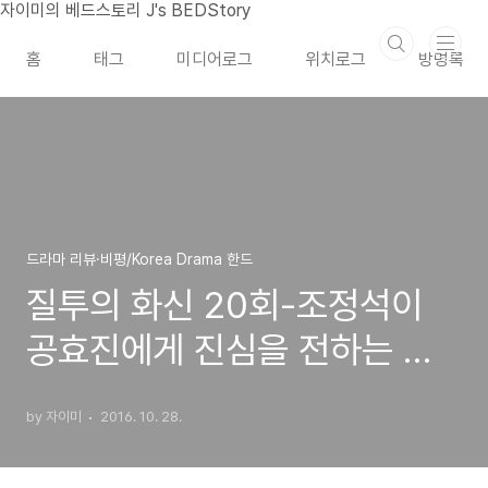
본문 바로가기
자이미의 베드스토리 J's BEDStory
홈
태그
미디어로그
위치로그
방명록
드라마 리뷰·비평/Korea Drama 한드
질투의 화신 20회-조정석이
공효진에게 진심을 전하는 방
식이 사랑스럽다
by 자이미
2016. 10. 28.