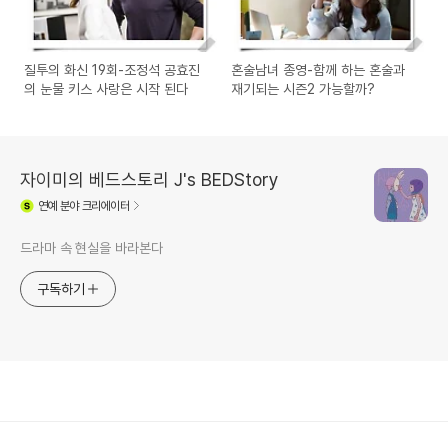
질투의 화신 19회-조정석 공효진
혼술남녀 종영-함께 하는 혼술과
의 눈물 키스 사랑은 시작 된다
재기되는 시즌2 가능할까?
자이미의 베드스토리 J's BEDStory
연예
분야 크리에이터
드라마 속 현실을 바라본다
구독하기