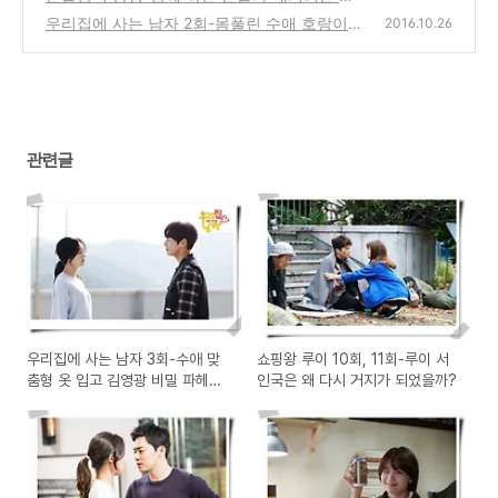
즌2 가능할까?
우리집에 사는 남자 2회-몸풀린 수애 호랑이를
(0)
2016.10.26
품은 김영광 미스테리는 시작되었다
(0)
관련글
우리집에 사는 남자 3회-수애 맞
쇼핑왕 루이 10회, 11회-루이 서
춤형 옷 입고 김영광 비밀 파헤친
인국은 왜 다시 거지가 되었을까?
다