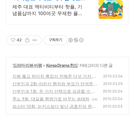
제주 여행의 끝판왕!
제주 대표 액티비티부터 핫플, 기
념품샵까지 100여곳 무제한 플렉
스!제주
42
구독하기
'
드라마 리뷰·비평
>
Korea Drama 한드
' 카테고리의 다른 글
지붕 뚫고 하이킥 특집이 전해준 다섯 가지 의
2010.02.06
미들
산부인과 2회-어린선 환자와 부모가 던져준 의
(8)
2010.02.05
미
산부인과 1회, 두 가지 선택으로 성공할 수 있
(2)
2010.02.04
을까?
추노 9회, 대길을 혁명가로 바꾸는 송태하
(6)
2010.02.04
(14)
파스타 10회, 눈키스보다 빛난 공효진의 완숙
2010.02.03
한 연기
(6)