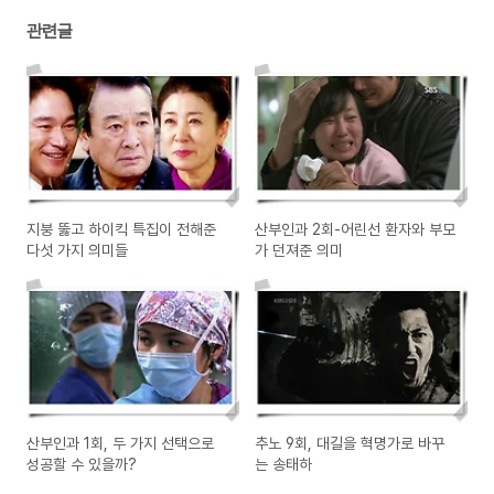
관련글
지붕 뚫고 하이킥 특집이 전해준
산부인과 2회-어린선 환자와 부모
다섯 가지 의미들
가 던져준 의미
산부인과 1회, 두 가지 선택으로
추노 9회, 대길을 혁명가로 바꾸
성공할 수 있을까?
는 송태하