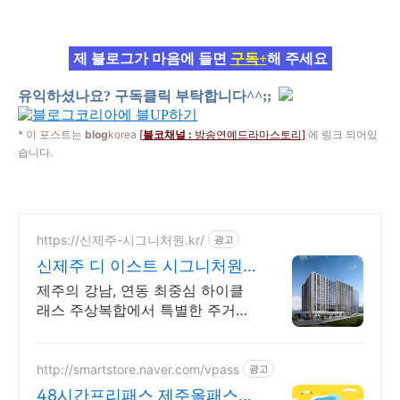
제 블로그가 마음에 들면
구독+
해 주세요
유익하셨나요? 구독클릭 부탁합니다^^;;
* 이 포스트는
blog
korea
[
블코채널 :
방송연예드라마스토리]
에 링크 되어있
습니다.
https://신제주-시그니처원.kr/
광고
신제주 디 이스트 시그니처원
대표홈페이지
제주의 강남, 연동 최중심 하이클
래스 주상복합에서 특별한 주거서
비스를 만나보세요.
http://smartstore.naver.com/vpass
광고
48시간프리패스 제주올패스