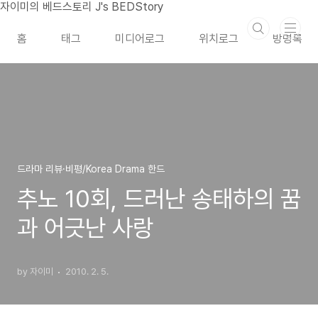
본문 바로가기
자이미의 베드스토리 J's BEDStory
홈
태그
미디어로그
위치로그
방명록
드라마 리뷰·비평/Korea Drama 한드
추노 10회, 드러난 송태하의 꿈
과 어긋난 사랑
by 자이미
2010. 2. 5.