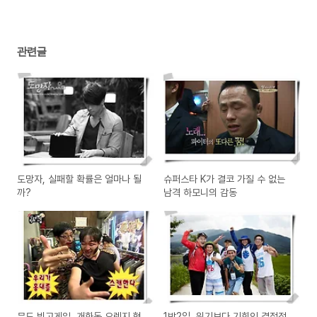
관련글
도망자, 실패할 확률은 얼마나 될
슈퍼스타 K가 결코 가질 수 없는
까?
남격 하모니의 감동
무도 빙고게임, 개화동 오렌지 형
1박2일, 위기보다 기회인 결정적