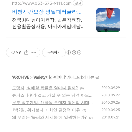
http://www.033-373-9111.com
광고
비행시간보장 영월패러글라이
딩
전국최대높이이륙장, 넓은착륙장,
전용활공장사용, 아시아게임메달
리스트 국가대표운영.
99
구독하기
'
ARCHIVE
>
Variety 버라이어티
' 카테고리의 다른 글
도망자, 실패할 확률은 얼마나 될까?
2010.09.29
(6)
슈퍼스타 K가 결코 가질 수 없는 남격 하모니
2010.09.27
의 감동
무도 빙고게임, 개화동 오렌지 형돈의 시대가
(2)
2010.09.26
왔다
1박2일, 위기보다 기회인 결정적 이유
(2)
2010.09.25
(5)
왜 우리는 '놀러와 세시봉'에 열광하는가?
2010.09.21
(0)