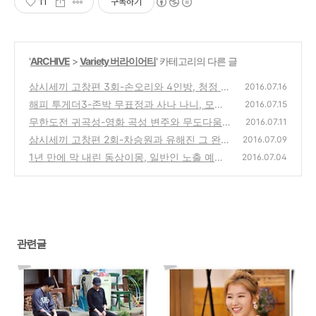
11
구독하기
'
ARCHIVE
>
Variety 버라이어티
' 카테고리의 다른 글
삼시세끼 고창편 3회-손오리와 4인방, 청정 예
2016.07.16
능의 기준을 새롭게 세웠다
해피 투게더3-존박 무표정과 사나 나니, 모두
(0)
2016.07.15
를 놀라게 만든 특급 예능감
무한도전 귀곡성-영화 곡성 변주와 무도다움
(0)
2016.07.11
을 담은 납량특집이 반갑다
삼시세끼 고창편 2회-차승원과 유해진 그 완성
(0)
2016.07.09
체가 들려주는 작아서 큰 행복
1년 만에 막 내린 동상이몽, 일반인 노출 예능
(0)
2016.07.04
의 한계와 위험성
(0)
관련글