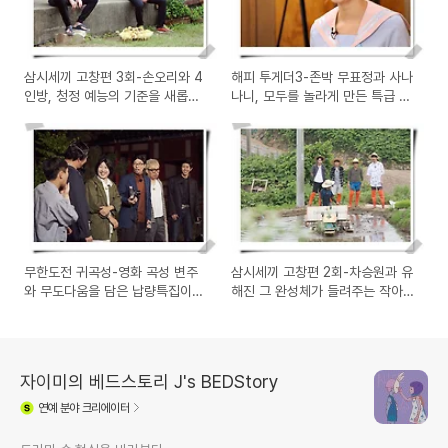
삼시세끼 고창편 3회-손오리와 4
해피 투게더3-존박 무표정과 사나
인방, 청정 예능의 기준을 새롭게
나니, 모두를 놀라게 만든 특급 예
세웠다
능감
무한도전 귀곡성-영화 곡성 변주
삼시세끼 고창편 2회-차승원과 유
와 무도다움을 담은 납량특집이
해진 그 완성체가 들려주는 작아
반갑다
서 큰 행복
자이미의 베드스토리 J's BEDStory
연예
분야 크리에이터