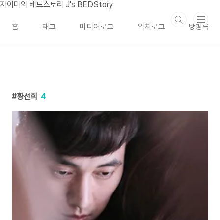
본문 바로가기
자이미의 베드스토리 J's BEDStory
홈
태그
미디어로그
위치로그
방명록
황선희
4