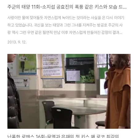
주군의 태양 11회-소지섭 공효진의 폭풍 같은 키스와 모습 드러낸 황선희 정체는?
사랑이란 물에 젖어들듯 자연스럽게 녹아드는 것이라는 사실을 은 다시 이야기
하고 있었습니다. 귀신을 보는 태양과 그런 그녀를 지켜주는 방공호 주군의 사
랑 역시 그런 우연 같은 필연적 만남 이후 자연스럽게 만들어진 감정의 결과물
이니 말입니다. 주군과 태양의 강렬했던 두 번째 키스; 태양과 같은 능력을 가진
2013. 9. 12.
여인의 등장, 과거의 진실이 드러나기 시작했다 주군 아버지의 등장과 함께 정
체를 드러낸 묘령의 여인은 사진 속 차희주의 모습은 아니었습니다. 하지만 영
국에서 주군을 따라 한국으로 들어온 그녀의 정체는 분명 죽은 차희주와 깊은
관계가 있다는 점에서 흥미롭기만 합니다. 귀신이 된 희주와 이야기를 나누는
이 특별한 여인의 등장은 이 마지막을 향해 가고 있다는 의미이기도 했습니다.
차의주의 저주에 걸려 사랑을 할..
난폭한 로맨스 16회-무열과 은재의 첫 키스 왜 로코 최강의 장면일까?